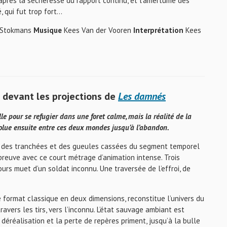
 après la sécheresse du rapport continu, et l’amertume des
 qui fut trop fort…
 Stokmans
Musique
Kees Van der Vooren
Interprétation
Kees
, devant les projections de
Les damnés
le pour se refugier dans une foret calme, mais la réalité de la
évolue ensuite entre ces deux mondes jusqu’à l’abandon.
lle des tranchées et des gueules cassées du segment temporel
 preuve avec ce court métrage d’animation intense. Trois
rs muet d’un soldat inconnu. Une traversée de l’effroi, de
le format classique en deux dimensions, reconstitue l’univers du
ravers les tirs, vers l’inconnu. L’état sauvage ambiant est
 déréalisation et la perte de repères priment, jusqu’à la bulle