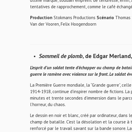
ultime marque, soudain empreint de tendresse, enfin,
tentatives de rapprochement, comme le café échangé,
Production
Stokmans Productions
Scénario
Thomas
Van der Vooren, Felix Hoogendoorn
Sommeil de plomb
, de Edgar Merland
L’esprit d’un soldat tente d’échapper au champ de batail
guerre le ramène avec violence sur le front. Le soldat 
La Première Guerre mondiale, la “Grande guerre”, ce
1914-1918, continue d’inspirer nombre de fictions. La
minutes et trente secondes d’immersion dans le parcou
l’horreur, du chaos.
Le dessin en noir et blanc, créé par ordinateur, dans 
champ de bataille. C’est la désolation et la course à t
renforcé par le travail savant sur la bande sonore. La