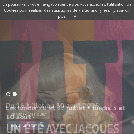
En poursuivant votre navigation sur ce site, vous acceptez l’utilisation de
Cookies pour réaliser des statistiques de visites anonymes.
(En savoir
plus)
×
Du 16 juillet au 30 août 2026 -
Les lundis 20 et 27 juillet + lundis 3 et
10 août -
GRANDS CLASSIQUES
UN ÉTÉ AVEC JACQUES
DE LA TABLE AU CINÉ