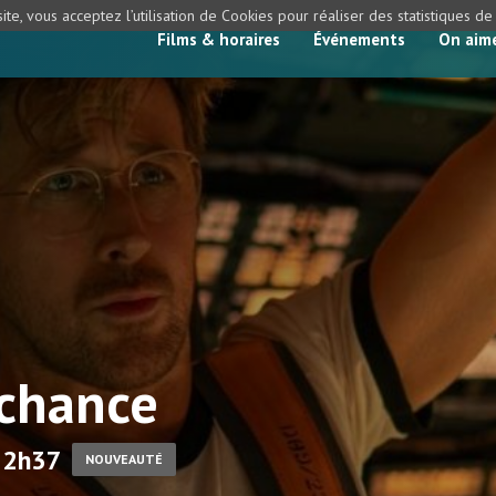
ite, vous acceptez l’utilisation de Cookies pour réaliser des statistiques d
Films & horaires
Événements
On aim
 chance
- 2h37
NOUVEAUTÉ