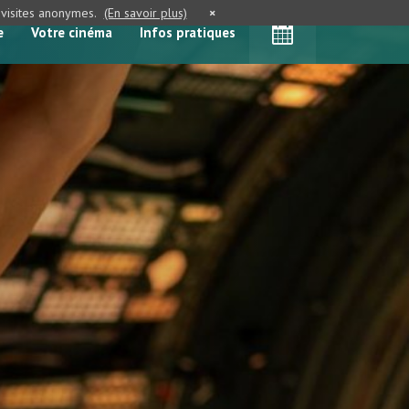
e visites anonymes.
(En savoir plus)
×
e
Votre cinéma
Infos pratiques