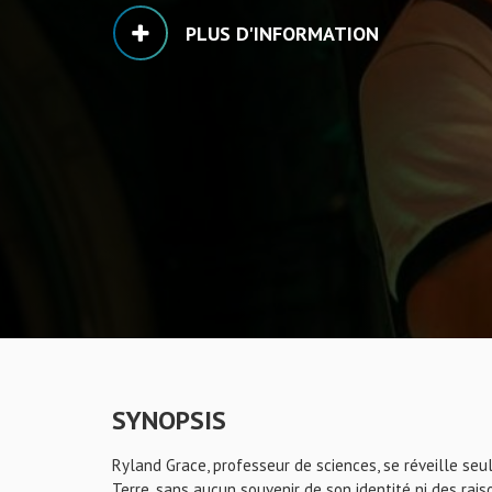
PLUS D'INFORMATION
SYNOPSIS
Ryland Grace, professeur de sciences, se réveille seu
Terre, sans aucun souvenir de son identité ni des rais