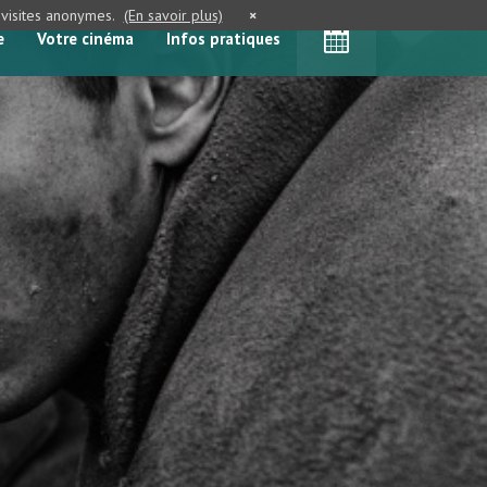
e visites anonymes.
(En savoir plus)
×
e
Votre cinéma
Infos pratiques