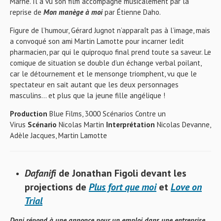
Marne. Il a vu son film accompagné musicalement par la
reprise de
Mon manège à moi
par Étienne Daho.
Figure de l’humour, Gérard Jugnot n’apparaît pas à l’image, mais
a convoqué son ami Martin Lamotte pour incarner ledit
pharmacien, par qui le quiproquo final prend toute sa saveur. Le
comique de situation se double d’un échange verbal poilant,
car le détournement et le mensonge triomphent, vu que le
spectateur en sait autant que les deux personnages
masculins… et plus que la jeune fille angélique !
Production
Blue Films, 3000 Scénarios Contre un
Virus
Scénario
Nicolas Martin
Interprétation
Nicolas Devanne,
Adèle Jacques, Martin Lamotte
Dafanifi
de Jonathan Figoli
devant les
projections de
Plus fort que moi
et
Love on
Trial
Dani répond à une annonce pour un emploi dans une entreprise