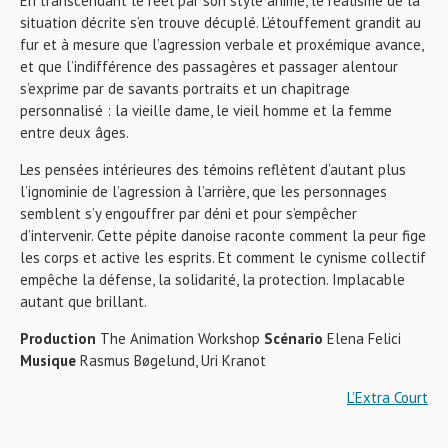
En transcendant le réel par son style animé, le réalisme de la
situation décrite s’en trouve décuplé. L’étouffement grandit au
fur et à mesure que l’agression verbale et proxémique avance,
et que l’indifférence des passagères et passager alentour
s’exprime par de savants portraits et un chapitrage
personnalisé : la vieille dame, le vieil homme et la femme
entre deux âges.
Les pensées intérieures des témoins reflètent d’autant plus
l’ignominie de l’agression à l’arrière, que les personnages
semblent s’y engouffrer par déni et pour s’empêcher
d’intervenir. Cette pépite danoise raconte comment la peur fige
les corps et active les esprits. Et comment le cynisme collectif
empêche la défense, la solidarité, la protection. Implacable
autant que brillant.
Production
The Animation Workshop
Scénario
Elena Felici
Musique
Rasmus Bøgelund, Uri Kranot
L’Extra Court