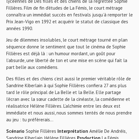
lycéennes de Des filles et des chiens de la regrettée Sophie
Fillières. Film de fin d’études de La Fémis, le court métrage
connaîtra un immédiat succès en festivals jusqu’à remporter le
Prix Jean-Vigo en 1992 et acquérir le statut de classique des
années 1990.
Jeu de dilemmes insolubles, le court métrage tourné en plan
séquence donne le sentiment que tout le cinéma de Sophie
Fillières est déjà là : un humour mordant, un goût pour
l’absurde, une liberté de ton et une mise en scène qui fait la
part belle aux comédiens.
Des filles et des chiens c’est aussi le premier véritable rôle de
Sandrine Kiberlain à qui Sophie Fillières confiera 27 ans plus
tard le rôle principal de La Belle et la Belle. Elle partage
l’écran avec la sœur cadette de la cinéaste, la comédienne et
réalisatrice Hélène Fillières. L’alchimie entre les deux est
immédiate et nous aussi, nous sommes tentés de nous prendre
au jeu : tu préfèrerais…
Scénario
Sophie Fillières
Interprétation
Amélie De Andréis,
Sandrine Kiberlain, Hélène Fillières
Production
La Fémis