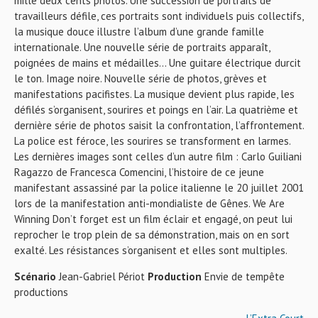
mille deux cents photos. Une succession de portraits de
travailleurs défile, ces portraits sont individuels puis collectifs,
la musique douce illustre l’album d’une grande famille
internationale. Une nouvelle série de portraits apparaît,
poignées de mains et médailles… Une guitare électrique durcit
le ton. Image noire. Nouvelle série de photos, grèves et
manifestations pacifistes. La musique devient plus rapide, les
défilés s’organisent, sourires et poings en l’air. La quatrième et
dernière série de photos saisit la confrontation, l’affrontement.
La police est féroce, les sourires se transforment en larmes.
Les dernières images sont celles d’un autre film : Carlo Guiliani
Ragazzo de Francesca Comencini, l’histoire de ce jeune
manifestant assassiné par la police italienne le 20 juillet 2001
lors de la manifestation anti-mondialiste de Gênes. We Are
Winning Don’t forget est un film éclair et engagé, on peut lui
reprocher le trop plein de sa démonstration, mais on en sort
exalté. Les résistances s’organisent et elles sont multiples.
Scénario
Jean-Gabriel Périot
Production
Envie de tempête
productions