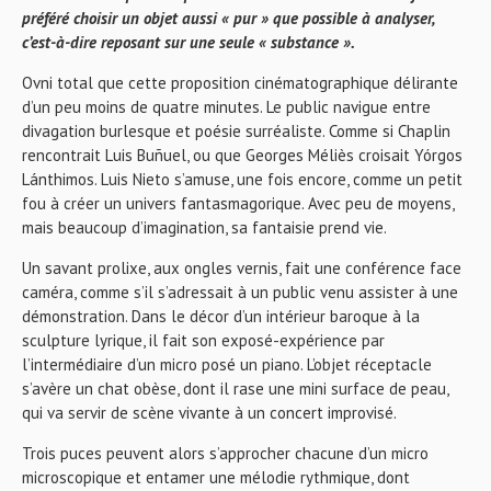
préféré choisir un objet aussi « pur » que possible à analyser,
c’est-à-dire reposant sur une seule « substance ».
Ovni total que cette proposition cinématographique délirante
d’un peu moins de quatre minutes. Le public navigue entre
divagation burlesque et poésie surréaliste. Comme si Chaplin
rencontrait Luis Buñuel, ou que Georges Méliès croisait Yórgos
Lánthimos. Luis Nieto s’amuse, une fois encore, comme un petit
fou à créer un univers fantasmagorique. Avec peu de moyens,
mais beaucoup d’imagination, sa fantaisie prend vie.
Un savant prolixe, aux ongles vernis, fait une conférence face
caméra, comme s’il s’adressait à un public venu assister à une
démonstration. Dans le décor d’un intérieur baroque à la
sculpture lyrique, il fait son exposé-expérience par
l’intermédiaire d’un micro posé un piano. L’objet réceptacle
s’avère un chat obèse, dont il rase une mini surface de peau,
qui va servir de scène vivante à un concert improvisé.
Trois puces peuvent alors s’approcher chacune d’un micro
microscopique et entamer une mélodie rythmique, dont