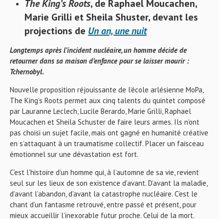
The King’s Roots
, de Raphael Moucachen,
Marie Grilli et Sheila Shuster, devant les
projections de
Un an, une nuit
Longtemps après l’incident nucléaire, un homme décide de
retourner dans sa maison d’enfance pour se laisser mourir :
Tchernobyl.
Nouvelle proposition réjouissante de l’école arlésienne MoPa,
The King’s Roots permet aux cinq talents du quintet composé
par Lauranne Leclech, Lucile Berardo, Marie Grilli, Raphael
Moucachen et Sheila Schuster de faire leurs armes. Ils n’ont
pas choisi un sujet facile, mais ont gagné en humanité créative
en s’attaquant à un traumatisme collectif. Placer un faisceau
émotionnel sur une dévastation est fort.
C’est l’histoire d’un homme qui, à l’automne de sa vie, revient
seul sur les lieux de son existence d’avant. D’avant la maladie,
d’avant l’abandon, d’avant la catastrophe nucléaire. C’est le
chant d’un fantasme retrouvé, entre passé et présent, pour
mieux accueillir l’inexorable futur proche. Celui de la mort.