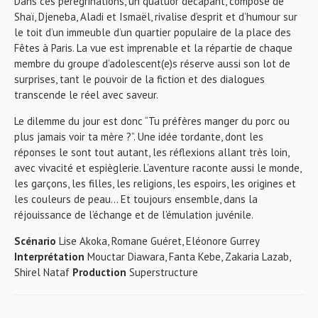
Dans ces pérégrinations, un quatuor décapant, composé de
Shaï, Djeneba, Aladi et Ismaël, rivalise d’esprit et d’humour sur
le toit d’un immeuble d’un quartier populaire de la place des
Fêtes à Paris. La vue est imprenable et la répartie de chaque
membre du groupe d’adolescent(e)s réserve aussi son lot de
surprises, tant le pouvoir de la fiction et des dialogues
transcende le réel avec saveur.
Le dilemme du jour est donc “Tu préfères manger du porc ou
plus jamais voir ta mère ?”. Une idée tordante, dont les
réponses le sont tout autant, les réflexions allant très loin,
avec vivacité et espièglerie. L’aventure raconte aussi le monde,
les garçons, les filles, les religions, les espoirs, les origines et
les couleurs de peau… Et toujours ensemble, dans la
réjouissance de l’échange et de l’émulation juvénile.
Scénario
Lise Akoka, Romane Guéret, Eléonore Gurrey
Interprétation
Mouctar Diawara, Fanta Kebe, Zakaria Lazab,
Shirel Nataf
Production
Superstructure