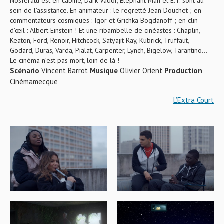
Nosferatu est en cabine, Dark Vador, Elephant Man et E.T. sont au
sein de l’assistance. En animateur : le regretté Jean Douchet ; en
commentateurs cosmiques : Igor et Grichka Bogdanoff ; en clin
d’œil : Albert Einstein ! Et une ribambelle de cinéastes : Chaplin,
Keaton, Ford, Renoir, Hitchcock, Satyajit Ray, Kubrick, Truffaut,
Godard, Duras, Varda, Pialat, Carpenter, Lynch, Bigelow, Tarantino…
Le cinéma n’est pas mort, loin de là !
Scénario
Vincent Barrot
Musique
Olivier Orient
Production
Cinémamecque
L’Extra Court