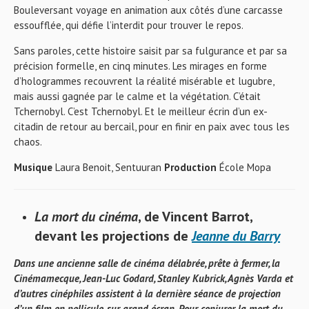
Bouleversant voyage en animation aux côtés d’une carcasse
essoufflée, qui défie l’interdit pour trouver le repos.
Sans paroles, cette histoire saisit par sa fulgurance et par sa
précision formelle, en cinq minutes. Les mirages en forme
d’hologrammes recouvrent la réalité misérable et lugubre,
mais aussi gagnée par le calme et la végétation. C’était
Tchernobyl. C’est Tchernobyl. Et le meilleur écrin d’un ex-
citadin de retour au bercail, pour en finir en paix avec tous les
chaos.
Musique
Laura Benoit, Sentuuran
Production
École Mopa
La mort du cinéma
, de Vincent Barrot,
devant les projections de
Jeanne du Barry
Dans une ancienne salle de cinéma délabrée, prête à fermer, la
Cinémamecque, Jean-Luc Godard, Stanley Kubrick, Agnès Varda et
d’autres cinéphiles assistent à la dernière séance de projection
d’un film en pellicule, sur grand écran. Pour conjurer la mort du