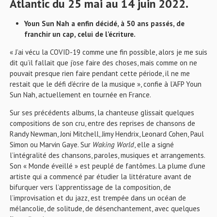
Atlantic du 25 mai au 14 juin 2022.
Youn Sun Nah a enfin décidé, à 50 ans passés, de
franchir un cap, celui de l’écriture.
« J’ai vécu la COVID-19 comme une fin possible, alors je me suis
dit qu’il fallait que j’ose faire des choses, mais comme on ne
pouvait presque rien faire pendant cette période, il ne me
restait que le défi d’écrire de la musique », confie à l’AFP Youn
Sun Nah, actuellement en tournée en France.
Sur ses précédents albums, la chanteuse glissait quelques
compositions de son cru, entre des reprises de chansons de
Randy Newman, Joni Mitchell, Jimy Hendrix, Leonard Cohen, Paul
Simon ou Marvin Gaye. Sur
Waking World
, elle a signé
l’intégralité des chansons, paroles, musiques et arrangements.
Son « Monde éveillé » est peuplé de fantômes. La plume d’une
artiste qui a commencé par étudier la littérature avant de
bifurquer vers l’apprentissage de la composition, de
l’improvisation et du jazz, est trempée dans un océan de
mélancolie, de solitude, de désenchantement, avec quelques