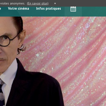
e visites anonymes.
(En savoir plus)
×
e
Votre cinéma
Infos pratiques