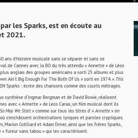
par les Sparks, est en écoute au
et 2021.
0 ans d’histoire musicale sans se séparer et sans se
estival de Cannes avec la BO du très attendu « Annette » de Léos
e plus anglais des groupes américains a sorti 25 albums et plus
wn Ain’t Big Enough For The Both Of Us » sorti en 1974. «
This
ADN Sparks : écrire des chansons comme des courts métrages.
duo synthèse d’Ingmar Bergman et de David Bowie, réalisent
annes avec « Annette » de Leos Carax, un film musical dont ils
So May We Start
» comme sur tous les titres d’ «
Annette
» on
où s’enchâssent orchestrations lyriques et paroles cryptiques.
, Marion Cotillard et Adam Driver, ainsi que les frères Sparks,
 « fureur sans tabou » qui les caractérisent.