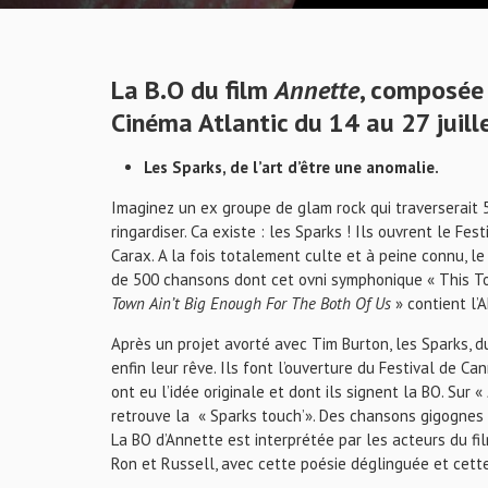
La B.O du film
Annette
, composée 
Cinéma Atlantic du 14 au 27 juill
Les Sparks, de l’art d’être une anomalie.
Imaginez un ex groupe de glam rock qui traverserait 5
ringardiser. Ca existe : les Sparks ! Ils ouvrent le F
Carax. A la fois totalement culte et à peine connu, l
de 500 chansons dont cet ovni symphonique « This To
Town Ain’t Big Enough For The Both Of Us
» contient l’
Après un projet avorté avec Tim Burton, les Sparks, 
enfin leur rêve. Ils font l’ouverture du Festival de C
ont eu l’idée originale et dont ils signent la BO. Sur «
retrouve la « Sparks touch’». Des chansons gigognes 
La BO d’Annette est interprétée par les acteurs du film
Ron et Russell, avec cette poésie déglinguée et cette