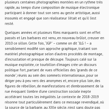
plusieurs centaines photographies montées en un rythme très
rapide, au tempo d’une composition de musique électronique
participant à donner tout son sens au geste artistique, aussi
insoumis et engagé que son réalisateur l’était et qu’il l’est
resté.
Quelques années et plusieurs films marquants sont en effet
passés et Les barbares est venu, en nouveau brûlot, creuser en
2010 ce sillon. Cette fois, “JGP” – comme on dit “JLG ! – a
sensiblement modifié son approche graphique, traitant son
matériel photographique selon d’autres procédés de montage,
d’incrustation et presque de découpe. Toujours calé sur la
musique exploitée, ce tourbillon d’images crée un discours
politique fort, partant de vues officielles des “grands de ce
monde”, réunis au sein des sommets internationaux, pour se
diriger peu à peu vers des anonymes et, encore plus loin, des
figures de rébellion, de manifestations et d’embrasement de la
rue évoquant l’ombre d’une construction sociale inepte
accélérant toutes les inégalités. Le contexte de 2018-2019
résonne tout particulièrement dans ce message revendiqué, où
la source de la barbarie, au XXIe siècle, n’est sans doute pas