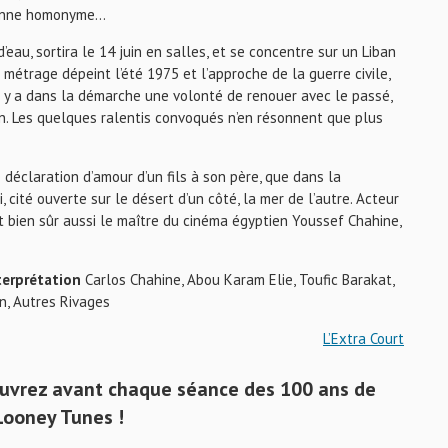
byenne homonyme…
eau, sortira le 14 juin en salles, et se concentre sur un Liban
 métrage dépeint l’été 1975 et l’approche de la guerre civile,
. Il y a dans la démarche une volonté de renouer avec le passé,
ion. Les quelques ralentis convoqués n’en résonnent que plus
e déclaration d’amour d’un fils à son père, que dans la
, cité ouverte sur le désert d’un côté, la mer de l’autre. Acteur
t bien sûr aussi le maître du cinéma égyptien Youssef Chahine,
terprétation
Carlos Chahine, Abou Karam Elie, Toufic Barakat,
n, Autres Rivages
L’Extra Court
couvrez avant chaque séance des 100 ans de
Looney Tunes !