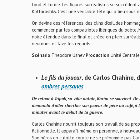
fond et forme. Les figures surréalistes se succèden
Kottarashky. C’est une véritable fête qui a lieu sous 
On devine des références, des clins d’œil, des hommages
commencer par les compatriotes ibériques du poète, Mi
noire étendue dans le final et créée en plein surréalism
neurones et lave les regards.
Scénario
Theodore Ushev
Production
Unité Centrale
Le fils du joueur
, de Carlos Chahine, 
ombres persanes
De retour à Tripoli, sa ville natale, Karim se souvient.
demanda d’aller chercher son joueur de père au café, à l’a
minutes avant le début de la guerre.
Carlos Chahine nourrit toujours son travail de sa pro
fictionnelle. Il apparaît même en personne, à nouveau, 
Son héros en culotte courte ne se prénomme pas Carlos