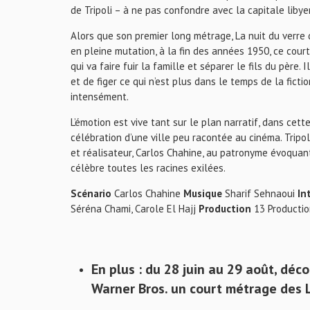
de Tripoli – à ne pas confondre avec la capitale li
Alors que son premier long métrage, La nuit du verre d’
en pleine mutation, à la fin des années 1950, ce court
qui va faire fuir la famille et séparer le fils du père
et de figer ce qui n’est plus dans le temps de la fict
intensément.
L’émotion est vive tant sur le plan narratif, dans cett
célébration d’une ville peu racontée au cinéma. Tripoli
et réalisateur, Carlos Chahine, au patronyme évoquan
célèbre toutes les racines exilées.
Scénario
Carlos Chahine
Musique
Sharif Sehnaoui
In
Séréna Chami, Carole El Hajj
Production
13 Productio
En plus : du 28 juin au 29 août, dé
Warner Bros. un court métrage des 