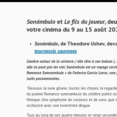
Sonámbulo
et
Le fils du joueur
, de
votre cinéma du 9 au 15 août 20
Sonámbulo
, de Theodore Ushev, deva
tournesols sauvages
L’ombre autour de la ceinture / elle rêve à son balcon (
elle ne peut pas les voir. Sonámbulo est un voyage surréa
Romance Somnambule » de Federico García Lorca; une po
nuits passionnantes.
“Dessous la lune gitane, toutes les choses la regardent
du poème Romance somnambule du célèbre poète espa
filmique. Une symphonie de couleurs et de sons, que l
orchestré avec une inventivité dingue.
Tout au long de ses quatre minutes et vingt secondes