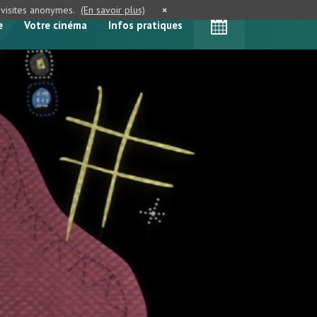
e visites anonymes.
(En savoir plus)
×
e
Votre cinéma
Infos pratiques