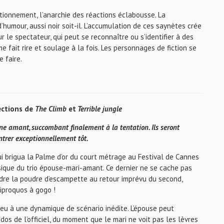
tionnement, l’anarchie des réactions éclabousse. La
’humour, aussi noir soit-il. L’accumulation de ces saynètes crée
 le spectateur, qui peut se reconnaître ou s’identifier à des
fait rire et soulage à la fois. Les personnages de fiction se
 faire.
ections de
The Climb
et
Terrible jungle
ne amant, succombant finalement à la tentation. Ils seront
ntrer exceptionnellement tôt.
 brigua la Palme d’or du court métrage au Festival de Cannes
lassique du trio épouse-mari-amant. Ce dernier ne se cache pas
endre la poudre d’escampette au retour imprévu du second,
uiproquos à gogo !
eu à une dynamique de scénario inédite. L’épouse peut
os de l’officiel, du moment que le mari ne voit pas les lèvres