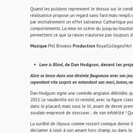
Quand les pulsions reprennent le dessus sur le condi
réalisatrice propose un regard sans fard mais rempli d
par enchaînement un effet salvateur. Cathartique pour
comportements. La mise en scène du jusqu’au-boutisme 
permettent ce que la raison n’autorise pas toujours de
Musique
Phil Brookes
Production
RoyalCollegeofArt
Love is Blind
, de Dan Hodgson, devant les proj
Alice se lance dans une étreinte fougueuse avec son jeu
cependant vite surpris en entendant son mari, James, re
Dan Hodgson signe une comédie anglaise débridée, qui
2015. Le vaudeville est ici revisité, avec la figure c
dans le placard, mais sous le lit, avant de devoir pr
soudain empressé de s’excuser… de son infidélité ! Q
La surdité de l’époux comme ressort comique donne li
déclamer à loisir à son amant hors champ, ou dans le d