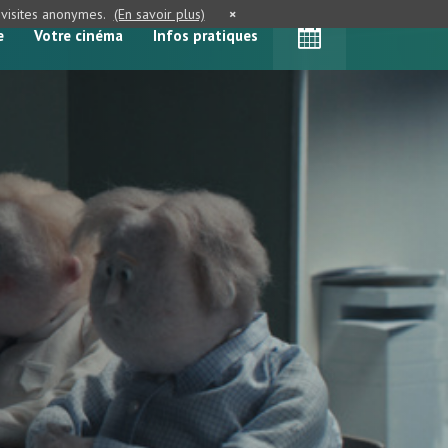
e visites anonymes.
(En savoir plus)
×
e
Votre cinéma
Infos pratiques