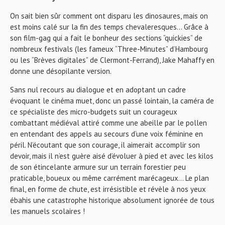
On sait bien sûr comment ont disparu les dinosaures, mais on
est moins calé sur la fin des temps chevaleresques… Grâce à
son film-gag qui a fait le bonheur des sections “quickies” de
nombreux festivals (les fameux “Three-Minutes” d’Hambourg
ou les “Brèves digitales” de Clermont-Ferrand), Jake Mahaffy en
donne une désopilante version.
Sans nul recours au dialogue et en adoptant un cadre
évoquant le cinéma muet, donc un passé lointain, la caméra de
ce spécialiste des micro-budgets suit un courageux
combattant médiéval attiré comme une abeille par le pollen
en entendant des appels au secours d’une voix féminine en
péril. N’écoutant que son courage, il aimerait accomplir son
devoir, mais il n’est guère aisé d’évoluer à pied et avec les kilos
de son étincelante armure sur un terrain forestier peu
praticable, boueux ou même carrément marécageux… Le plan
final, en forme de chute, est irrésistible et révèle à nos yeux
ébahis une catastrophe historique absolument ignorée de tous
les manuels scolaires !