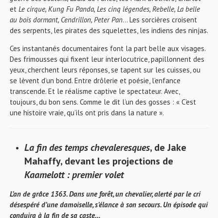
et
Le cirque
, Kung Fu Panda, Les cinq légendes, Rebelle, La belle
au bois dormant, Cendrillon, Peter Pan
… Les sorcières croisent
des serpents, les pirates des squelettes, les indiens des ninjas.
Ces instantanés documentaires font la part belle aux visages.
Des frimousses qui fixent leur interlocutrice, papillonnent des
yeux, cherchent leurs réponses, se tapent sur les cuisses, ou
se lèvent d’un bond. Entre drôlerie et poésie, l’enfance
transcende. Et le réalisme captive le spectateur. Avec,
toujours, du bon sens. Comme le dit l’un des gosses : « C’est
une histoire vraie, qu’ils ont pris dans la nature ».
La fin des temps chevaleresques
, de Jake
Mahaffy, devant les projections de
Kaamelott : premier volet
L’an de grâce 1363. Dans une forêt, un chevalier, alerté par le cri
désespéré d’une damoiselle, s’élance à son secours. Un épisode qui
conduira à la fin de sa caste…