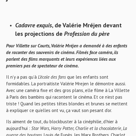
Cadavre exquis
, de Valérie Mréjen devant
les projections de
Profession du père
Pour Villette sur Courts, Valérie Mréjen a demandé à des enfants
de raconter des souvenirs de cinéma. Filmés face caméra, ils
parlent des films marquants et leurs expériences liées aux
premiers pas de spectateur de cinéma.
Il n’y a pas qu’à
L’école des fans
que les enfants sont
formidables. La portraitiste Valérie Mrejen le démontre aussi.
Avec une caméra fixe et des gros plans, elle filme à La Villette
à Paris des bambins qui racontent le cinéma. Et ce n’est pas
triste ! Quand les petites têtes blondes et brunes se mettent
à expliquer ce qu’elles ont vu, ça vaut son pesant d’or.
Ils aiment de tout, du blockbuster à la cinéphilie, d’hier à
aujourd’hui :
Star Wars
, Harry Potter, Charlie et la chocolaterie
,
La
guerre des boutons
,
Louis de Funès, les Marx Brothers, Charlot