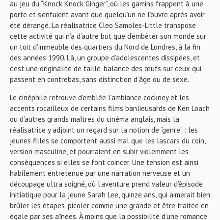
au jeu du “Knock Knock Ginger”, où les gamins frappent à une
porte et s’enfuient avant que quelqu’un ne l’ouvre après avoir
été dérangé. La réalisatrice Cleo Samoles-Little transpose
cette activité qui n’a d’autre but que d’embêter son monde sur
un toit d’immeuble des quartiers du Nord de Londres, à la fin
des années 1990. Là, un groupe d’adolescentes dissipées, et
c’est une originalité de taille, balance des œufs sur ceux qui
passent en contrebas, sans distinction d’âge ou de sexe.
Le cinéphile retrouve d’emblée l’ambiance cockney et les
accents rocailleux de certains films banlieusards de Ken Loach
ou d’autres grands maîtres du cinéma anglais, mais la
réalisatrice y adjoint un regard sur la notion de “genre” : les
jeunes filles se comportent aussi mal que les lascars du coin,
version masculine, et pourraient en subir violemment les
conséquences si elles se font coincer. Une tension est ainsi
habilement entretenue par une narration nerveuse et un
découpage ultra soigné, où l’aventure prend valeur d’épisode
initiatique pour la jeune Sarah Lee, quinze ans, qui aimerait bien
brûler les étapes, picoler comme une grande et être traitée en
égale par ses aînées. À moins que la possibilité d’une romance