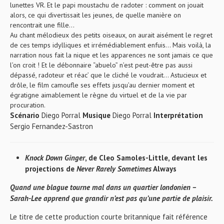
lunettes VR. Et le papi moustachu de radoter : comment on jouait
alors, ce qui divertissait les jeunes, de quelle manière on
rencontrait une fille…
Au chant mélodieux des petits oiseaux, on aurait aisément le regret
de ces temps idylliques et irrémédiablement enfuis… Mais voilà, la
narration nous fait la nique et les apparences ne sont jamais ce que
l’on croit ! Et le débonnaire “abuelo” n’est peut-être pas aussi
dépassé, radoteur et réac’ que le cliché le voudrait… Astucieux et
drôle, le film camoufle ses effets jusqu’au dernier moment et
égratigne aimablement le règne du virtuel et de la vie par
procuration.
Scénario
Diego Porral
Musique
Diego Porral
Interprétation
Sergio Fernandez-Sastron
Knock Down Ginger
, de Cleo Samoles-Little, devant les
projections de
Never Rarely Sometimes
Always
Quand une blague tourne mal dans un quartier londonien –
Sarah-Lee apprend que grandir n’est pas qu’une partie de plaisir.
Le titre de cette production courte britannique fait référence