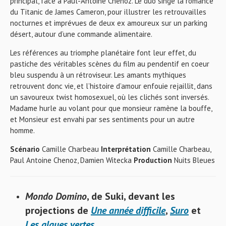
principal, face à Paul-Antoine Chenoz. Le duo singe la romance
du Titanic de James Cameron, pour illustrer les retrouvailles
nocturnes et imprévues de deux ex amoureux sur un parking
désert, autour d’une commande alimentaire.
Les références au triomphe planétaire font leur effet, du
pastiche des véritables scènes du film au pendentif en coeur
bleu suspendu à un rétroviseur. Les amants mythiques
retrouvent donc vie, et l’histoire d’amour enfouie rejaillit, dans
un savoureux twist homosexuel, où les clichés sont inversés.
Madame hurle au volant pour que monsieur ramène la bouffe,
et Monsieur est envahi par ses sentiments pour un autre
homme.
Scénario
Camille Charbeau
Interprétation
Camille Charbeau,
Paul Antoine Chenoz, Damien Witecka
Production
Nuits Bleues
Mondo Domino
, de Suki, devant les
projections de
Une année difficile
,
Suro
et
Les algues vertes