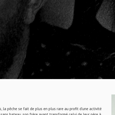
la pêche se fait de plus en plus rare au profit d’une activité
sans bateau, son frère ayant transformé celui de leur père à