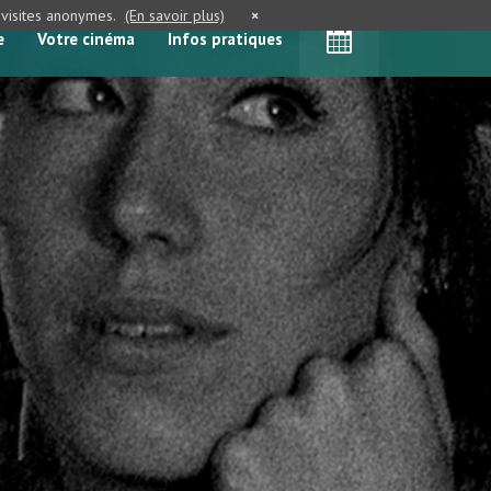
e visites anonymes.
(En savoir plus)
×
e
Votre cinéma
Infos pratiques