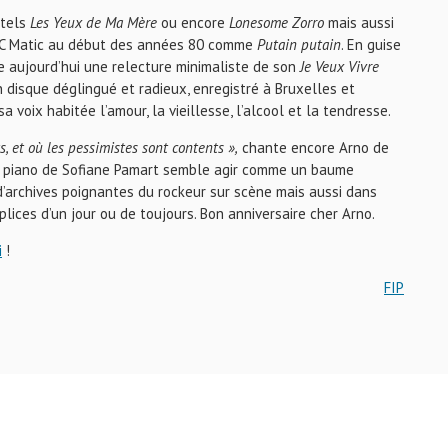
 tels
Les Yeux de Ma Mère
ou encore
Lonesome Zorro
mais aussi
TC Matic au début des années 80 comme
Putain putain
. En guise
e aujourd’hui une relecture minimaliste de son
Je Veux Vivre
n disque déglingué et radieux, enregistré à Bruxelles et
a voix habitée l’amour, la vieillesse, l’alcool et la tendresse.
, et où les pessimistes sont contents »,
chante encore Arno de
le piano de Sofiane Pamart semble agir comme un baume
 d’archives poignantes du rockeur sur scène mais aussi dans
plices d’un jour ou de toujours. Bon anniversaire cher Arno.
i
!
FIP