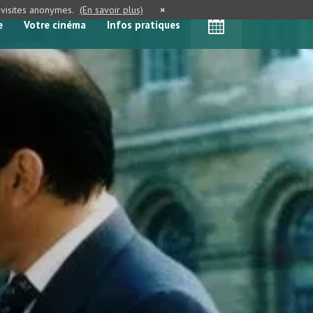
e visites anonymes.
(En savoir plus)
×
e
Votre cinéma
Infos pratiques