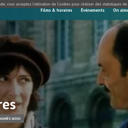
ite, vous acceptez l’utilisation de Cookies pour réaliser des statistiques d
Films & horaires
Événements
On aim
res
AGNÈS JAOUI