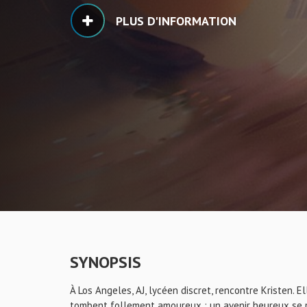
PLUS D'INFORMATION
SYNOPSIS
À Los Angeles, AJ, lycéen discret, rencontre Kristen. E
tombent follement amoureux ; un avenir heureux se p