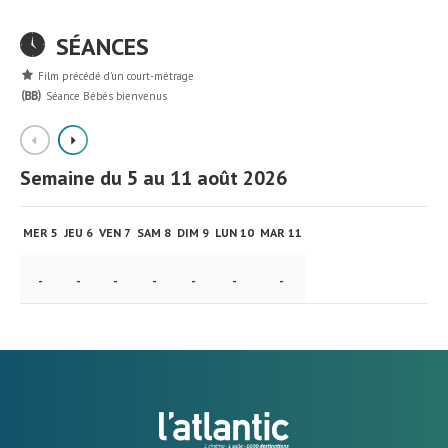
SÉANCES
Film précédé d’un court-métrage
Séance Bébés bienvenus
Semaine du 5 au 11 août 2026
Se
MER 5
JEU 6
VEN 7
SAM 8
DIM 9
LUN 10
MAR 11
ME
-
-
-
-
-
-
-