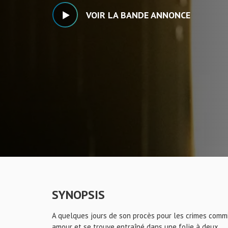
VOIR LA BANDE ANNONCE
SYNOPSIS
A quelques jours de son procès pour les crimes commis
amour et se trouve entraîné dans une folie à deux.