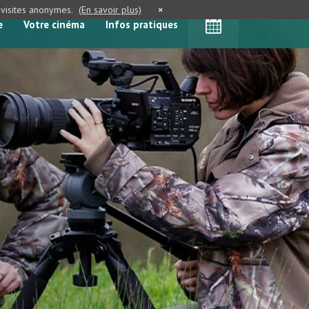
e visites anonymes.
(En savoir plus)
×
e
Votre cinéma
Infos pratiques