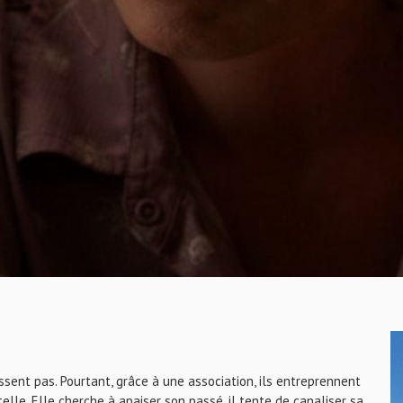
sent pas. Pourtant, grâce à une association, ils entreprennent
le. Elle cherche à apaiser son passé, il tente de canaliser sa