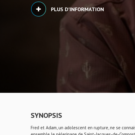
PLUS D'INFORMATION
SYNOPSIS
Fred et Adam, un adolescent en rupture, ne se connais
ensemble le pèlerinage de Saint-Jacques-de-Compostel