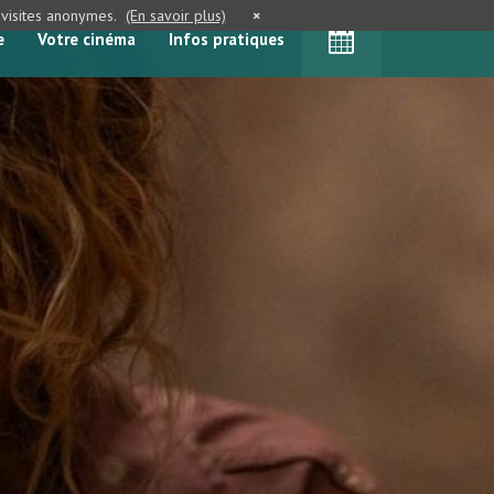
e visites anonymes.
(En savoir plus)
×
e
Votre cinéma
Infos pratiques