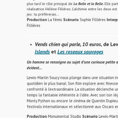
plus tard le rôle principal de
La Belle et la Belle
. Elle pa
réalisatrice Hélène Fillières. L’alchimie entre les deux 
jeu : tu préfèrerais…
Production
La fémis
Scénario
Sophie Fillières
Interp
Fillières
Vends
chien qui parle, 10 euros
, de Le
Islands
et
Les roseaux sauvages
Un homme se renseigne au sujet d’une curieuse petite a
évident…
Lewis-Martin Soucy nous plonge dans une situation ir
quotidien le plus banal. Son film explore avec finess
confronté à l’extraordinaire. La situation déclenche 
temps la fantaisie inhérente à l’idée. Avec son ton lé
Monty Python ou encore le cinéma de Quentin Dupieu
festivals internationaux et sélectionné aux Oscars e
Production
Monumental Studio
Scénario
Lewis-Mart