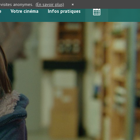
e visites anonymes.
(En savoir plus)
×
e
Votre cinéma
Infos pratiques