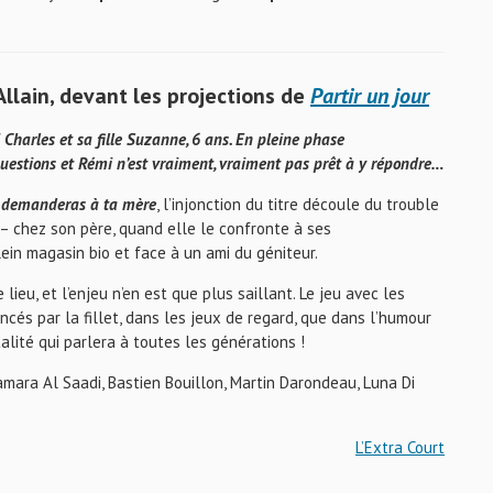
 Allain, devant les projections de
Partir un jour
 Charles et sa fille Suzanne, 6 ans. En pleine phase
questions et Rémi n’est vraiment, vraiment pas prêt à y répondre…
 demanderas à ta mère
, l’injonction du titre découle du trouble
 – chez son père, quand elle le confronte à ses
lein magasin bio et face à un ami du géniteur.
lieu, et l’enjeu n’en est que plus saillant. Le jeu avec les
lancés par la fillet, dans les jeux de regard, que dans l’humour
alité qui parlera à toutes les générations !
mara Al Saadi, Bastien Bouillon, Martin Darondeau, Luna Di
L’Extra Court