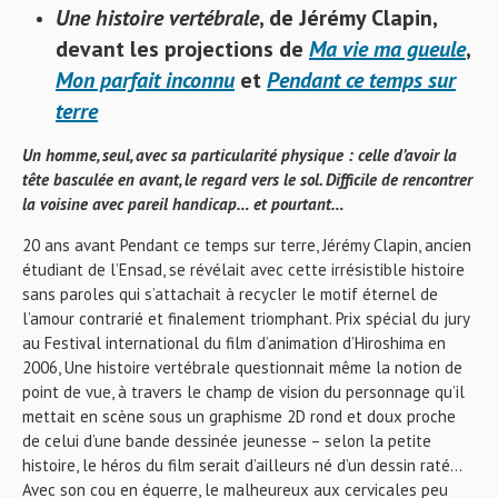
Une histoire vertébrale
, de Jérémy Clapin,
devant les projections de
Ma vie ma gueule
,
Mon parfait inconnu
et
Pendant ce temps sur
terre
Un homme, seul, avec sa particularité physique : celle d’avoir la
tête basculée en avant, le regard vers le sol. Difficile de rencontrer
la voisine avec pareil handicap… et pourtant…
20 ans avant Pendant ce temps sur terre, Jérémy Clapin, ancien
étudiant de l’Ensad, se révélait avec cette irrésistible histoire
sans paroles qui s’attachait à recycler le motif éternel de
l’amour contrarié et finalement triomphant. Prix spécial du jury
au Festival international du film d’animation d’Hiroshima en
2006, Une histoire vertébrale questionnait même la notion de
point de vue, à travers le champ de vision du personnage qu’il
mettait en scène sous un graphisme 2D rond et doux proche
de celui d’une bande dessinée jeunesse – selon la petite
histoire, le héros du film serait d’ailleurs né d’un dessin raté…
Avec son cou en équerre, le malheureux aux cervicales peu