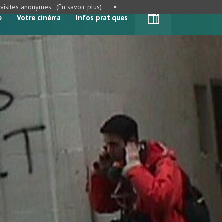
e visites anonymes.
(En savoir plus)
×
e
Votre cinéma
Infos pratiques