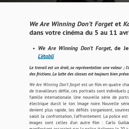
We Are Winning Don’t Forget
et
Ka
dans votre cinéma du 5 au 11 avr
We Are Winning Don’t Forget
, de Je
L’établi
Le travail est un droit, sa représentation une valeur ; 
des frictions. La lutte des classes est toujours bien prés
We Are Winning Don’t forget
est un film en quatre cha
de travailleurs défile, ces portraits sont individuels
famille internationale. Une nouvelle série de port
électrique durcit le ton. Image noire. Nouvelle sér
devient plus rapide, les défilés s’organisent, sourir
saisit la confrontation, l’affrontement. La police es
images sont celles d’un autre film : Carlo Guili
manifestant assassiné par la police italienne le 20 j