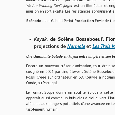
We Are Winning Don’t forget
est un film éclair et eng
mais on en sort exalté. Les résistances s’organisent e
Scénario
Jean-Gabriel Périot
Production
Envie de te
Kayak
, de Solène Bosseboeuf, Flo
projections de
Normale
et
Les Trois 
Une charmante balade en kayak entre un père et son bé
Encore un nouveau trésor d’animation, tout droit s
cosigné en 2021 par cinq élèves : Solène Bossebœuf,
Rossi. Créée sur ordinateur en 3D, l’œuvre a notam
Conde, au Portugal.
Le format Scope donne un souffle épique à cette 
apparaît aussi comme un huis-clos à ciel ouvert. L’i
aléas et aux dangers potentiels d’une avancée en ter
l’isolement humain…