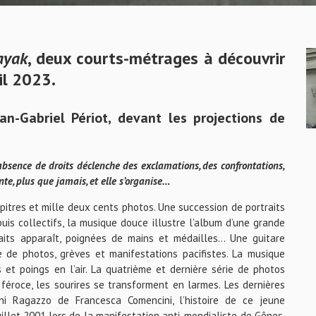
yak
, deux courts-métrages à découvrir
il 2023.
an-Gabriel Périot, devant les projections de
l’absence de droits déclenche des exclamations, des confrontations,
ente, plus que jamais, et elle s’organise…
pitres et mille deux cents photos. Une succession de portraits
 puis collectifs, la musique douce illustre l’album d’une grande
raits apparaît, poignées de mains et médailles… Une guitare
ie de photos, grèves et manifestations pacifistes. La musique
es et poings en l’air. La quatrième et dernière série de photos
t féroce, les sourires se transforment en larmes. Les dernières
ani Ragazzo de Francesca Comencini, l’histoire de ce jeune
uillet 2001 lors de la manifestation anti-mondialiste de Gênes.