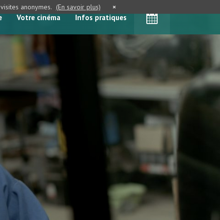
e visites anonymes.
(En savoir plus)
×
e
Votre cinéma
Infos pratiques