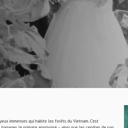
 yeux immenses qui habite les forêts du Vietnam. C’est
agages le primate apprivoisé – ainsi que les cendres de son