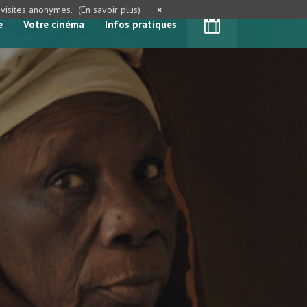
e visites anonymes.
(En savoir plus)
×
e
Votre cinéma
Infos pratiques