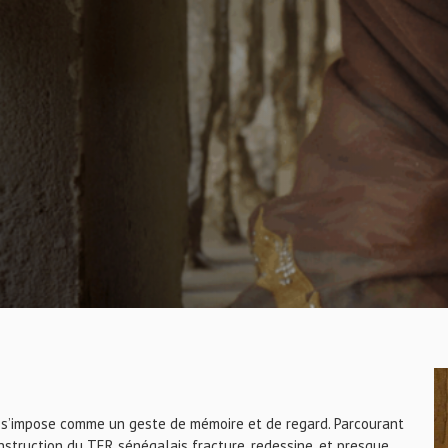
’impose comme un geste de mémoire et de regard. Parcourant
onstruction du TER sénégalais fracture, redessine, et presque