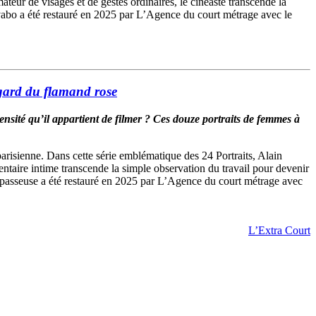
teur de visages et de gestes ordinaires, le cinéaste transcende la
vabo a été restauré en 2025 par L’Agence du court métrage avec le
gard du flamand rose
mensité qu’il appartient de filmer ? Ces douze portraits de femmes à
arisienne. Dans cette série emblématique des 24 Portraits, Alain
aire intime transcende la simple observation du travail pour devenir
Repasseuse a été restauré en 2025 par L’Agence du court métrage avec
L’Extra Court