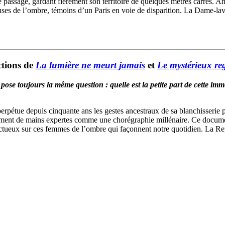
 passage, gardant fièrement son territoire de quelques mètres carrés. Ama
euses de l’ombre, témoins d’un Paris en voie de disparition. La Dame-la
ctions de
La lumière ne meurt jamais
et
Le mystérieux re
 pose toujours la même question : quelle est la petite part de cette im
rpétue depuis cinquante ans les gestes ancestraux de sa blanchisserie p
ment de mains expertes comme une chorégraphie millénaire. Ce document
spectueux sur ces femmes de l’ombre qui façonnent notre quotidien. La 