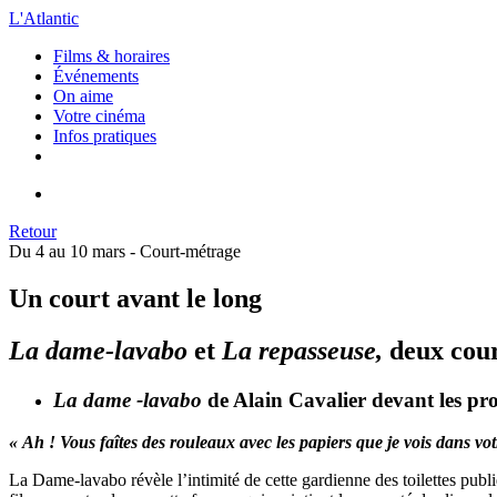
L'Atlantic
Films & horaires
Événements
On aime
Votre cinéma
Infos pratiques
Retour
Du 4 au 10 mars -
Court-métrage
Un court avant le long
La dame-lavabo
et
La repasseuse
,
deux
cour
La dame -lavabo
de Alain Cavalier
devant les pr
« Ah ! Vous faîtes des rouleaux avec les papiers que je vois dans vot
La Dame-lavabo révèle l’intimité de cette gardienne des toilettes publ