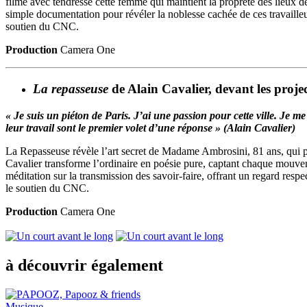
filme avec tendresse cette femme qui maintient la propreté des lieux de
simple documentation pour révéler la noblesse cachée de ces travaill
soutien du CNC.
Production
Camera One
La repasseuse
de
Alain Cavalier
,
devant les proje
« Je suis un piéton de Paris. J’ai une passion pour cette ville. Je me
leur travail sont le premier volet d’une réponse » (Alain Cavalier)
La Repasseuse révèle l’art secret de Madame Ambrosini, 81 ans, qui pe
Cavalier transforme l’ordinaire en poésie pure, captant chaque mouve
méditation sur la transmission des savoir-faire, offrant un regard re
le soutien du CNC.
Production
Camera One
à découvrir également
Musique