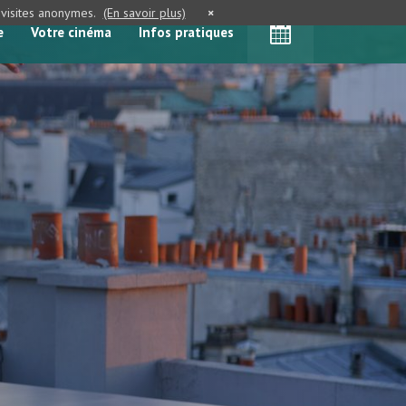
e visites anonymes.
(En savoir plus)
×
e
Votre cinéma
Infos pratiques