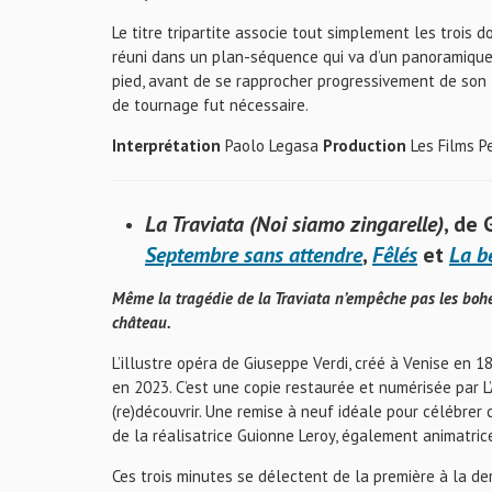
Le titre tripartite associe tout simplement les trois d
réuni dans un plan-séquence qui va d’un panoramique la
pied, avant de se rapprocher progressivement de son t
de tournage fut nécessaire.
Interprétation
Paolo Legasa
Production
Les Films Pe
La Traviata (Noi siamo zingarelle)
, de
Septembre sans attendre
,
Fêlés
et
La be
Même la tragédie de la Traviata n’empêche pas les bohém
château.
L’illustre opéra de Giuseppe Verdi, créé à Venise en 1
en 2023. C’est une copie restaurée et numérisée par L
(re)découvrir. Une remise à neuf idéale pour célébre
de la réalisatrice Guionne Leroy, également animatric
Ces trois minutes se délectent de la première à la de