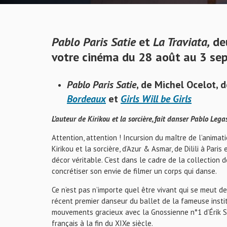
Pablo Paris Satie
et
La Traviata,
deu
votre cinéma du 28 août au 3 se
Pablo Paris Satie
, de Michel Ocelot, 
Bordeaux
et
Girls Will be Girls
L’auteur de Kirikou et la sorcière, fait danser Pablo Leg
Attention, attention ! Incursion du maître de l’animat
Kirikou et la sorcière, d’Azur & Asmar, de Dilili à Pari
décor véritable. C’est dans le cadre de la collection d
concrétiser son envie de filmer un corps qui danse.
Ce n’est pas n’importe quel être vivant qui se meut de
récent premier danseur du ballet de la fameuse insti
mouvements gracieux avec la Gnossienne n°1 d’Érik S
français à la fin du XIXe siècle.