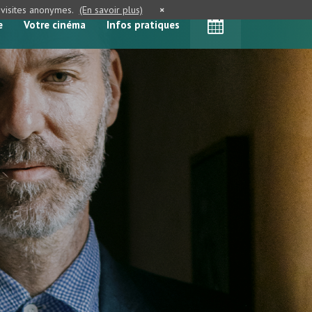
e visites anonymes.
(En savoir plus)
×
e
Votre cinéma
Infos pratiques