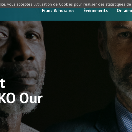
ite, vous acceptez l’utilisation de Cookies pour réaliser des statistiques d
Films & horaires
Événements
On aim
t
KO Our