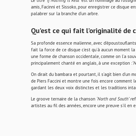
Le titre
‘If Nothing is Real’
est un hommage au rossignol
amis, Facinni et Sissoko, pour enregistrer ce disque 
palabrer sur la branche d’un arbre.
Qu’est ce qui fait l’originalité de
Sa profonde essence malienne, avec d’époustouflants s
fait la force de ce disque c’est qu’à aucun moment la
une forme de chanson occidentale, comme on l’a souv
principalement chanté en anglais, à une exception :
‘
On dirait du bambara et pourtant, il s’agit bien d’un m
de Piers Faccini et montre une fois encore comment le
gardant les deux voix distinctes et les traditions inta
Le groove ternaire de la chanson
‘North and South’ r
ef
artistes au fil des années, encore une preuve s’il en 