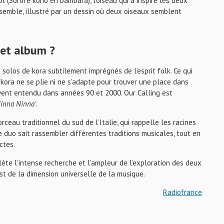
 (Sorofé kono en bambara), l’oiseau qui a inspiré les deux
ensemble, illustré par un dessin où deux oiseaux semblent
 cet album ?
olos de kora subtilement imprégnés de l’esprit folk. Ce qui
 kora ne se plie ni ne s’adapte pour trouver une place dans
ent entendu dans années 90 et 2000. Our Calling est
Ninna Ninna’
.
orceau traditionnel du sud de l’Italie, qui rappelle les racines
 duo sait rassembler différentes traditions musicales, tout en
ctes.
lète l’intense recherche et l’ampleur de l’exploration des deux
est de la dimension universelle de la musique.
Radiofrance