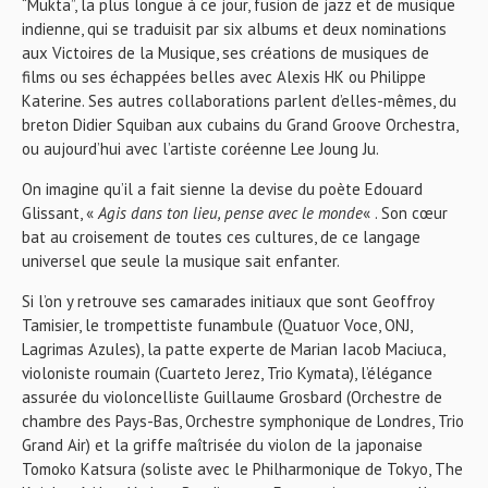
“Mukta”, la plus longue à ce jour, fusion de jazz et de musique
indienne, qui se traduisit par six albums et deux nominations
aux Victoires de la Musique, ses créations de musiques de
films ou ses échappées belles avec Alexis HK ou Philippe
Katerine. Ses autres collaborations parlent d’elles-mêmes, du
breton Didier Squiban aux cubains du Grand Groove Orchestra,
ou aujourd’hui avec l’artiste coréenne Lee Joung Ju.
On imagine qu’il a fait sienne la devise du poète Edouard
Glissant, «
Agis dans ton lieu, pense avec le monde
« . Son cœur
bat au croisement de toutes ces cultures, de ce langage
universel que seule la musique sait enfanter.
Si l’on y retrouve ses camarades initiaux que sont Geoffroy
Tamisier, le trompettiste funambule (Quatuor Voce, ONJ,
Lagrimas Azules), la patte experte de Marian Iacob Maciuca,
violoniste roumain (Cuarteto Jerez, Trio Kymata), l’élégance
assurée du violoncelliste Guillaume Grosbard (Orchestre de
chambre des Pays-Bas, Orchestre symphonique de Londres, Trio
Grand Air) et la griffe maîtrisée du violon de la japonaise
Tomoko Katsura (soliste avec le Philharmonique de Tokyo, The