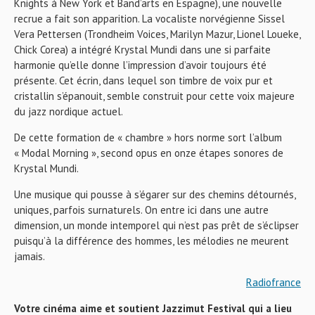
Knights à New York et Band’arts en Espagne), une nouvelle
recrue a fait son apparition. La vocaliste norvégienne Sissel
Vera Pettersen (Trondheim Voices, Marilyn Mazur, Lionel Loueke,
Chick Corea) a intégré Krystal Mundi dans une si parfaite
harmonie qu’elle donne l’impression d’avoir toujours été
présente. Cet écrin, dans lequel son timbre de voix pur et
cristallin s’épanouit, semble construit pour cette voix majeure
du jazz nordique actuel.
De cette formation de « chambre » hors norme sort l’album
« Modal Morning », second opus en onze étapes sonores de
Krystal Mundi.
Une musique qui pousse à s’égarer sur des chemins détournés,
uniques, parfois surnaturels. On entre ici dans une autre
dimension, un monde intemporel qui n’est pas prêt de s’éclipser
puisqu’à la différence des hommes, les mélodies ne meurent
jamais.
Radiofrance
Votre cinéma aime et soutient Jazzimut Festival qui a lieu