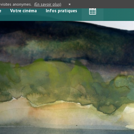
e visites anonymes.
(En savoir plus)
×
e
Votre cinéma
Infos pratiques