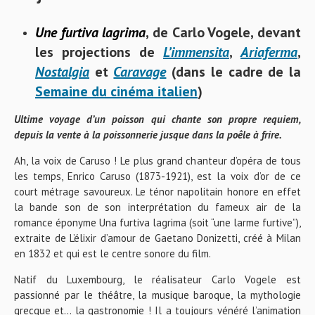
Une furtiva lagrima
, de Carlo Vogele, devant
les projections de
L’immensita
,
Ariaferma
,
Nostalgia
et
Caravage
(dans le cadre de la
Semaine du cinéma italien
)
Ultime voyage d’un poisson qui chante son propre requiem,
depuis la vente à la poissonnerie jusque dans la poêle à frire.
Ah, la voix de Caruso ! Le plus grand chanteur d’opéra de tous
les temps, Enrico Caruso (1873-1921), est la voix d’or de ce
court métrage savoureux. Le ténor napolitain honore en effet
la bande son de son interprétation du fameux air de la
romance éponyme Una furtiva lagrima (soit “une larme furtive”),
extraite de L’élixir d’amour de Gaetano Donizetti, créé à Milan
en 1832 et qui est le centre sonore du film.
Natif du Luxembourg, le réalisateur Carlo Vogele est
passionné par le théâtre, la musique baroque, la mythologie
grecque et… la gastronomie ! Il a toujours vénéré l’animation