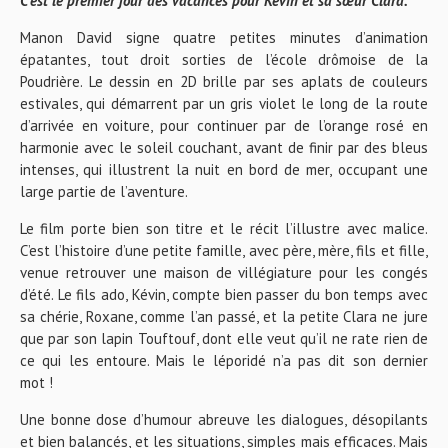
C’est le premier jour des vacances pour Kévin et sa sœur Clara.
Manon David signe quatre petites minutes d’animation
épatantes, tout droit sorties de l’école drômoise de la
Poudrière. Le dessin en 2D brille par ses aplats de couleurs
estivales, qui démarrent par un gris violet le long de la route
d’arrivée en voiture, pour continuer par de l’orange rosé en
harmonie avec le soleil couchant, avant de finir par des bleus
intenses, qui illustrent la nuit en bord de mer, occupant une
large partie de l’aventure.
Le film porte bien son titre et le récit l’illustre avec malice.
C’est l’histoire d’une petite famille, avec père, mère, fils et fille,
venue retrouver une maison de villégiature pour les congés
d’été. Le fils ado, Kévin, compte bien passer du bon temps avec
sa chérie, Roxane, comme l’an passé, et la petite Clara ne jure
que par son lapin Touftouf, dont elle veut qu’il ne rate rien de
ce qui les entoure. Mais le léporidé n’a pas dit son dernier
mot !
Une bonne dose d’humour abreuve les dialogues, désopilants
et bien balancés, et les situations, simples mais efficaces. Mais