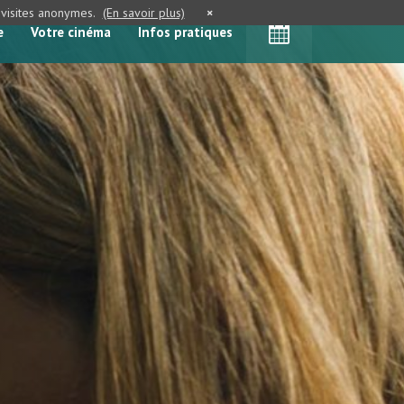
e visites anonymes.
(En savoir plus)
×
e
Votre cinéma
Infos pratiques