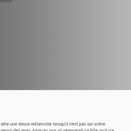
raîne une douce mélancolie lorsqu'il n'est pas sur scène.
amour des mots. Jusqu’au jour où réapparaît sa fille, qu’il n’a