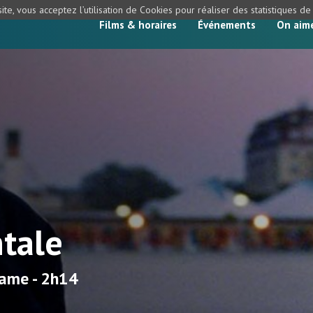
ite, vous acceptez l’utilisation de Cookies pour réaliser des statistiques d
Films & horaires
Événements
On aim
tale
rame - 2h14