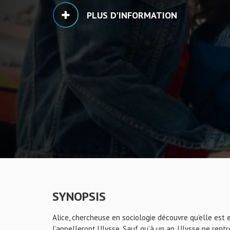
PLUS D'INFORMATION
SYNOPSIS
Alice, chercheuse en sociologie découvre qu’elle est en
l’appelleront Ulysse. Sauf qu’à un an, Ulysse ne rentr