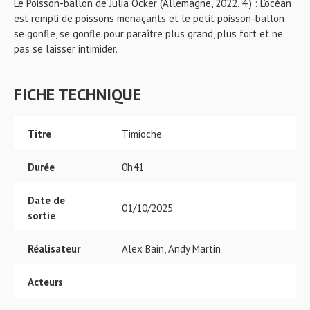
Le Poisson-ballon de Julia Ocker (Allemagne, 2022, 4') : L’océan
est rempli de poissons menaçants et le petit poisson-ballon
se gonfle, se gonfle pour paraître plus grand, plus fort et ne
pas se laisser intimider.
FICHE TECHNIQUE
Titre
Timioche
Durée
0h41
Date de
01/10/2025
sortie
Réalisateur
Alex Bain, Andy Martin
Acteurs