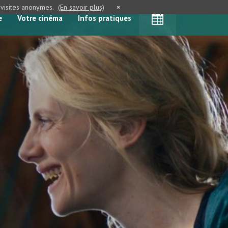
e visites anonymes.
(En savoir plus)
×
e
Votre cinéma
Infos pratiques