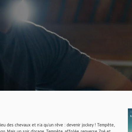
ieu des chevaux et n’a qu’un rêve : devenir jockey ! Tempête,
ego. Mais un soir d'orage, Tempête, affolée, renverse Zoé et