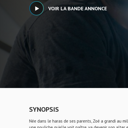
VOIR LA BANDE ANNONCE
SYNOPSIS
Née dans le haras de ses parents, Zoé a grandi au mil
une pouliche qu’elle voit naître, va devenir son alter 