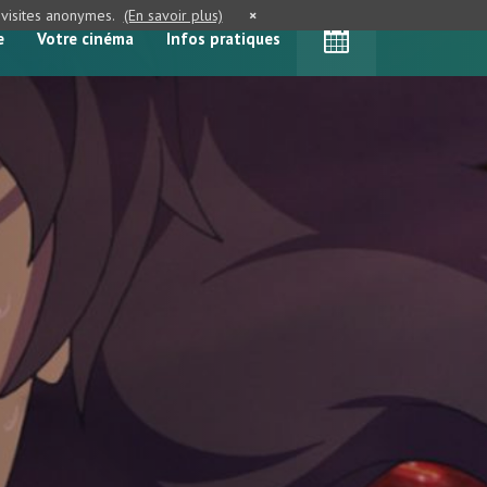
e visites anonymes.
(En savoir plus)
×
e
Votre cinéma
Infos pratiques