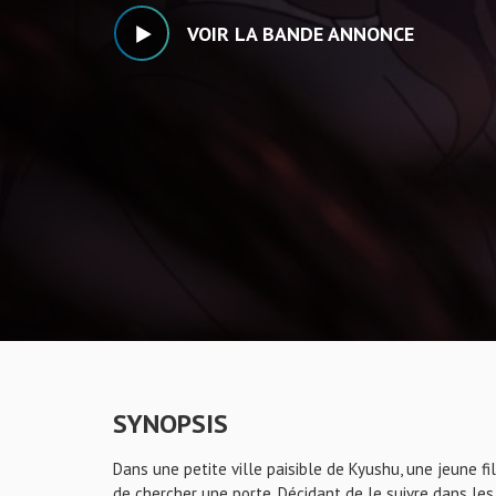
VOIR LA BANDE ANNONCE
SYNOPSIS
Dans une petite ville paisible de Kyushu, une jeune f
de chercher une porte. Décidant de le suivre dans le