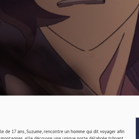
ille de 17 ans, Suzume, rencontre un homme qui dit voyager afin
s montagnes, elle découvre une unique porte délabrée trônant