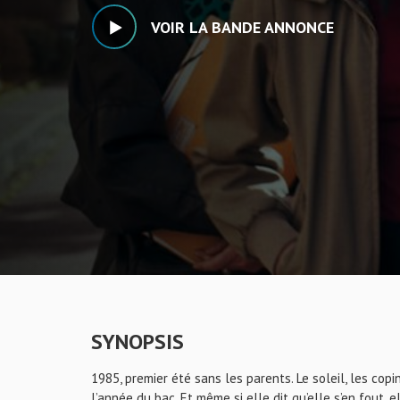
VOIR LA BANDE ANNONCE
SYNOPSIS
1985, premier été sans les parents. Le soleil, les copine
l’année du bac. Et même si elle dit qu’elle s’en fout, 