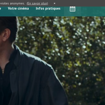
e visites anonymes.
(En savoir plus)
×
e
Votre cinéma
Infos pratiques