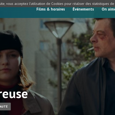
ite, vous acceptez l’utilisation de Cookies pour réaliser des statistiques d
Films & horaires
Événements
On aim
reuse
AUTÉ