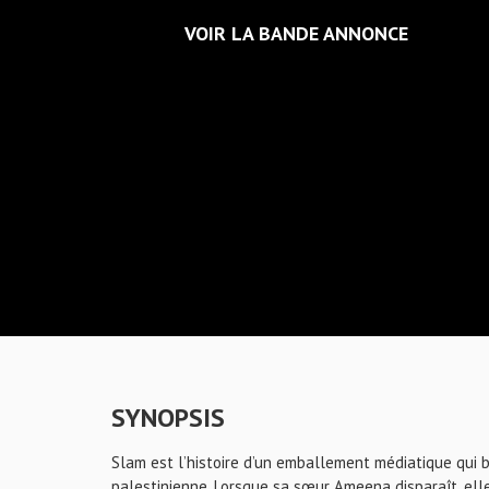
VOIR LA BANDE ANNONCE
SYNOPSIS
Slam est l’histoire d’un emballement médiatique qui bo
palestinienne. Lorsque sa sœur Ameena disparaît, elle