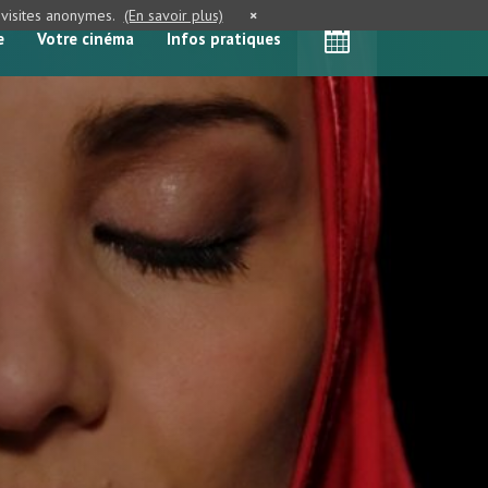
e visites anonymes.
(En savoir plus)
×
e
Votre cinéma
Infos pratiques