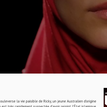
uleverse la vie paisible de Ricky, un jeune Australien d’origine
 est très rapidement suspectée d’avoir rejoint l’État islamique