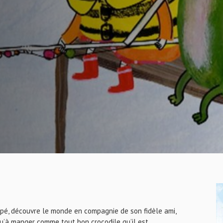
empé, découvre le monde en compagnie de son fidèle ami,
qu’à manger comme tout bon crocodile qu’il est.