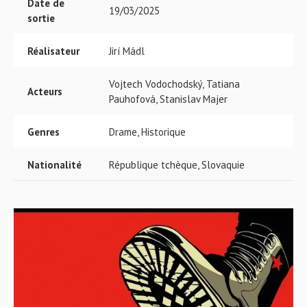
Date de
19/03/2025
sortie
Réalisateur
Jirí Mádl
Vojtech Vodochodský, Tatiana
Acteurs
Pauhofová, Stanislav Majer
Genres
Drame, Historique
Nationalité
République tchèque, Slovaquie