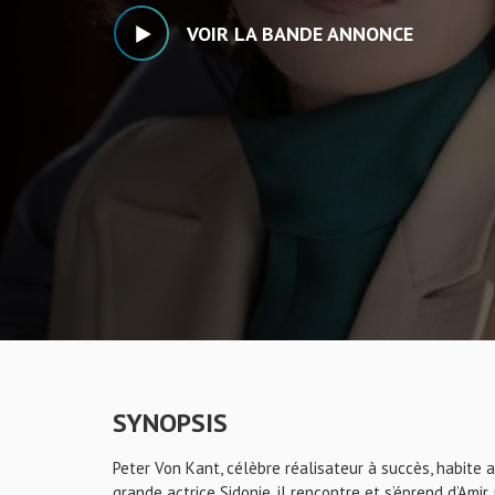
VOIR LA BANDE ANNONCE
SYNOPSIS
Peter Von Kant, célèbre réalisateur à succès, habite av
grande actrice Sidonie, il rencontre et s’éprend d’Ami