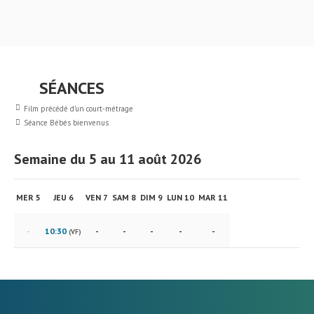
SÉANCES
Film précédé d’un court-métrage
Séance Bébés bienvenus
Semaine du 5 au 11 août 2026
MER 5
JEU 6
VEN 7
SAM 8
DIM 9
LUN 10
MAR 11
-
10:30
-
-
-
-
-
(VF)